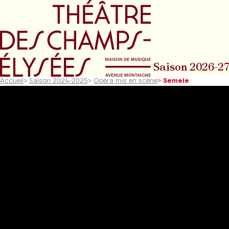
Aller au menu principal
Aller au conte
Saison 2026-2
Accueil
>
Saison 2024-2025
>
Opéra mis en scène
>
Semele