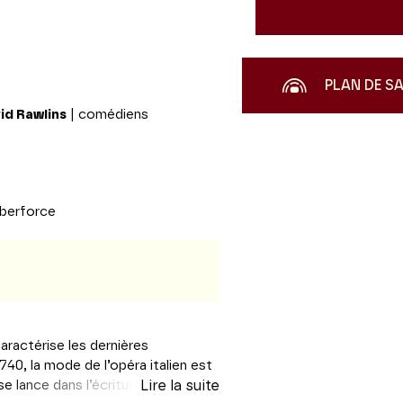
PLAN DE S
id Rawlins
| comédiens
lberforce
caractérise les dernières
0, la mode de l’opéra italien est
e lance dans l’écriture de ses
Lire la suite