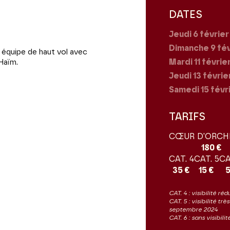
DATES
Jeudi 6
févrie
Dimanche 9
fé
 équipe de haut vol avec
Mardi 11
févrie
 Haïm.
Jeudi 13
févrie
Samedi 15
févr
TARIFS
CŒUR D'ORCH
180 €
CAT. 4
CAT. 5
CA
35 €
15 €
5
CAT. 4 : visibilité réd
CAT. 5 : visibilité tr
septembre 2024
CAT. 6 : sans visibil