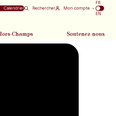
Choix
FR
de
Calendrier
Rechercher
Mon compte
la
EN
langue
Hors-Champs
Soutenez-nous