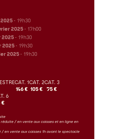
r 2025
- 19h30
vrier 2025
- 17h00
r 2025
- 19h30
r 2025
- 19h30
ier 2025
- 19h30
ESTRE
CAT. 1
CAT. 2
CAT. 3
146 €
105 €
75 €
T. 6
 €
uite
ès réduite / en vente aux caisses et en ligne en
ité / en vente aux caisses 1h avant le spectacle