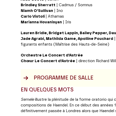
Brindley Sherratt
| Cadmus / Somnus
Niamh O’Sullivan
| Ino
Carlo Vistoli
| Athamas
Marianna
Hovanisyan
| Iris
Lauren Bridle, Bridget Lappin, Bailey Pepper, Dav
Jade Agrabi, Mathilda Game, Apolline Pouchard
|
figurants enfants (Maîtrise des Hauts-de-Seine)
Orchestre Le Concert d’Astrée
Chœur Le Concert d’Astrée
| direction Richard Wi
PROGRAMME DE SALLE
EN QUELQUES MOTS
Semele
illustre la plénitude de la forme oratorio qui 
compositions de Haendel. En ce début des années 174
définitivement passée à Londres alors que Haendel s