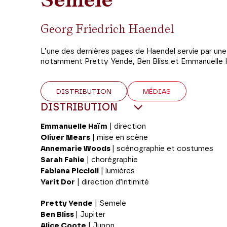
Georg Friedrich Haendel
L’une des dernières pages de Haendel servie par une
notamment Pretty Yende, Ben Bliss et Emmanuelle
DISTRIBUTION
MÉDIAS
DISTRIBUTION
Emmanuelle Haïm
| direction
Oliver Mears
| mise en scène
Annemarie Woods
| scénographie et costumes
Sarah Fahie
| chorégraphie
Fabiana Piccioli
| lumières
Yarit Dor
| direction d’intimité
Pretty Yende
| Semele
Ben Bliss
| Jupiter
Alice Coote
| Junon