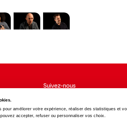
ment la slide du carousel principal des vidéos précédent.
Suivez-nous
wsletter pour
Suivez-nous sur les réseaux sociaux et
okies.
ns du Théâtre.
soyez informés en temps réel.
 pour améliorer votre expérience, réaliser des statistiques et v
Facebook
Instagram
Tik
Youtube
Linkedin
S'INSCRIRE
 pouvez accepter, refuser ou personnaliser vos choix.
Tok