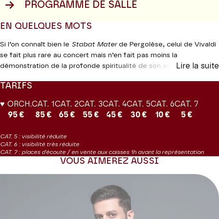
PROGRAMME DE SALLE
EN QUELQUES MOTS
Si l’on connaît bien le
Stabat Mater
de Pergolèse, celui de Vivaldi
se fait plus rare au concert mais n’en fait pas moins la
Lire la suite
démonstration de la profonde spiritualité de son auteur. Le
Salve
Regina,
tout comme le
Dixit Dominus
, appartiennent à la période
TARIFS
du premier séjour italien de Haendel à Rome en 1707. Voici donc
l’occasion d’entendre dans une même soirée trois des plus belles
♥ ORCH.
CAT. 1
CAT. 2
CAT. 3
CAT. 4
CAT. 5
CAT. 6
CAT. 7
pages sacrées du répertoire baroque. Marc Minkowski, l’un des
95 €
85 €
65 €
55 €
45 €
30 €
10 €
5 €
chefs haendéliens les plus inspirés, et ses musiciens, devraient
parer ces trois pépites de mille attentions et des nuances les plus
CAT. 5 : visibilité réduite
sensibles.
CAT. 6 : visibilité très réduite
CAT. 7 : places d'écoute / en vente aux caisses 1h avant la représentation
VOUS AIMEREZ AUSSI
Production Théâtre des Champs-Élysées