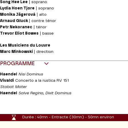
Song Hee Lee
| soprano
Lydia Hoen Tjore
| soprano
Monika Jägerová
| alto
Arnaud Gluck
| contre ténor
Petr Nekoranec
| ténor
Trevor Eliot Bowes
| basse
Les Musiciens du Louvre
Marc Minkowski
| direction
PROGRAMME
Haendel
Nisi Dominus
Vivaldi
Concerto a la rustica RV 151
Stabat Mater
Haendel
Salve Regina, Dixit Dominus
Durée :
40mn - Entracte (30mn) - 50mn environ