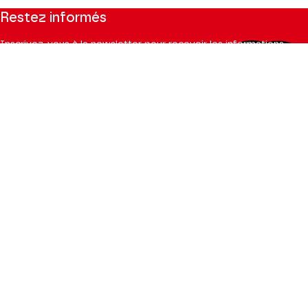
Restez informés
Inscrivez-vous à la newsletter pour recevoir les informations
du Théâtre.
S'INSCRIRE
Suivez-nous
Facebook
Instagram
Tik
Youtube
Linkedin
Tok
La Brochure
CONSULTER
Espace Pro