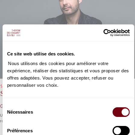
Ce site web utilise des cookies.
Nous utilisons des cookies pour améliorer votre
expérience, réaliser des statistiques et vous proposer des
offres adaptées. Vous pouvez accepter, refuser ou
personnaliser vos choix.
16/06/2026 - 20h00
Stabat Mater
Sélection
Giovanni Battista Pergolesi
Nécessaires
du
Un « tube » et une légende du baroque italien honoré par un duo
consentement
rompu à ce répertoire exigeant.
Préférences