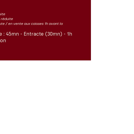
uite
s réduite
ute / en vente aux caisses 1h avant la
e :
45mn - Entracte (30mn) - 1h
ron