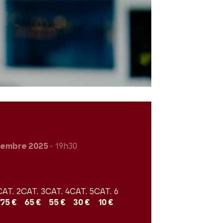
vembre 2025
- 19h30
CAT. 2
CAT. 3
CAT. 4
CAT. 5
CAT. 6
75 €
65 €
55 €
30 €
10 €