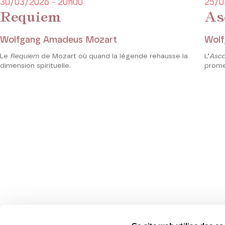
30/03/2026 - 20h00
25/0
Requiem
As
Wolfgang Amadeus Mozart
Wolf
Le
Requiem
de Mozart où quand la légende rehausse la
L’
Asca
dimension spirituelle.
promes