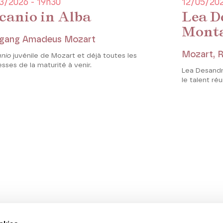
3/2026 - 19h30
12/05/202
canio in Alba
Lea D
Monta
gang Amadeus Mozart
Mozart, R
nio
juvénile de Mozart et déjà toutes les
ses de la maturité à venir.
Lea Desandr
le talent ré