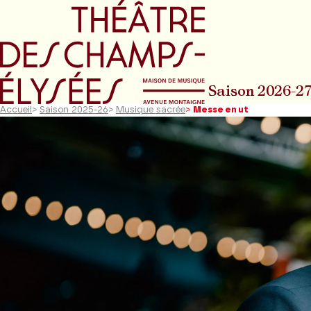
Aller au menu principal
Aller au conte
Saison 2026-2
Accueil
>
Saison 2025-26
>
Musique sacrée
>
Messe en ut