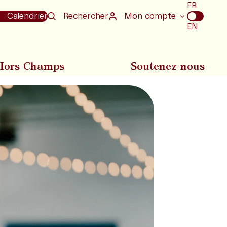
Choix
FR
de
Calendrier
Rechercher
Mon compte
la
EN
langue
Hors-Champs
Soutenez-nous