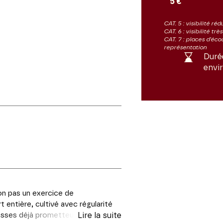
5 €
CAT. 5 : visibilité réd
CAT. 6 : visibilité trè
CAT. 7 : places d'éco
représentation
Duré
envi
on pas un exercice de
 entière, cultivé avec régularité
esses déjà prometteuses, le
Lire la suite