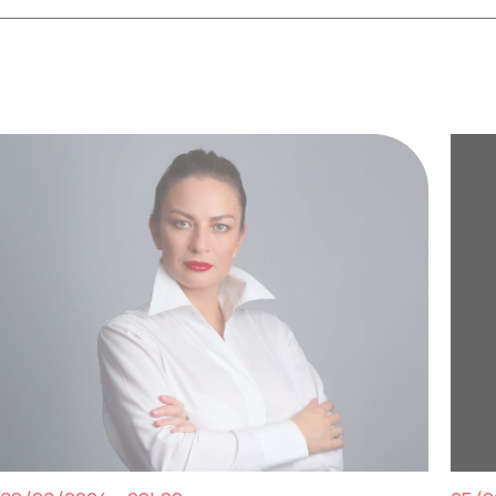
musicien fait preuve d’une maîtrise de la polyphonie 
Messe en ut
est nourrie des influences de Bach et H
les grands chœurs.
Production Les Grandes Voix