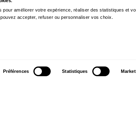
okies.
 pour améliorer votre expérience, réaliser des statistiques et v
 pouvez accepter, refuser ou personnaliser vos choix.
Préférences
Statistiques
Market
Suivez-nous
wsletter pour
Suivez-nous sur les réseaux sociaux et
ns du Théâtre.
soyez informés en temps réel.