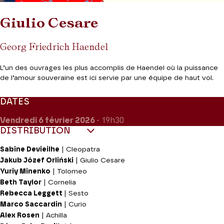
Giulio Cesare
Georg Friedrich Haendel
L’un des ouvrages les plus accomplis de Haendel où la puissance
de l’amour souveraine est ici servie par une équipe de haut vol.
DATES
Vendredi 6
février 2026
- 19h30
DISTRIBUTION
Sabine Devieilhe
| Cleopatra
Jakub Józef Orliński
| Giulio Cesare
Yuriy Minenko
| Tolomeo
Beth Taylor
| Cornelia
Rebecca Leggett
| Sesto
Marco Saccardin
| Curio
Alex Rosen
| Achilla