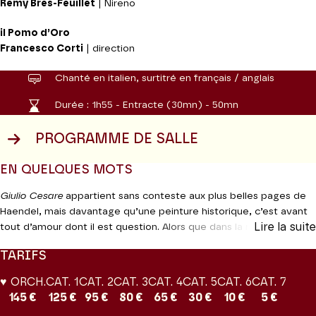
Rémy Brès-Feuillet
| Nireno
il Pomo d’Oro
Francesco Corti
| direction
Chanté en italien, surtitré en français / anglais
Durée :
1h55 - Entracte (30mn) - 50mn
PROGRAMME DE SALLE
EN QUELQUES MOTS
Giulio Cesare
appartient sans conteste aux plus belles pages de
Haendel, mais davantage qu’une peinture historique, c’est avant
Lire la suite
tout d’amour dont il est question. Alors que dans la majorité des
opéras, les conflits politiques viennent contrecarrer élans du
TARIFS
cœur et autres passions, ici ce sont les raisons d’État qui
favorisent l’éclosion et l’affirmation des sentiments les plus
♥ ORCH.
CAT. 1
CAT. 2
CAT. 3
CAT. 4
CAT. 5
CAT. 6
CAT. 7
tendres. Le librettiste prend plaisir à multiplier les embûches sur le
145 €
125 €
95 €
80 €
65 €
30 €
10 €
5 €
chemin de l’amour, et Haendel trouve l’occasion d’y répondre par