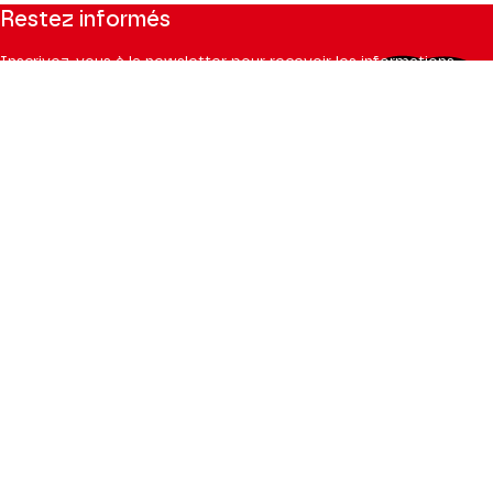
Restez informés
Inscrivez-vous à la newsletter pour recevoir les informations
du Théâtre.
S'INSCRIRE
Suivez-nous
Facebook
Instagram
Tik
Youtube
Linkedin
Tok
La Brochure
CONSULTER
Espace Pro