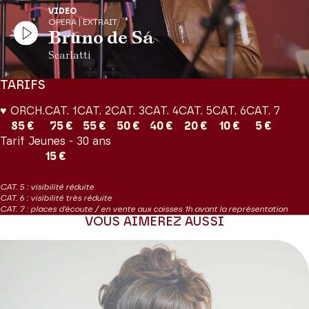
VIDEO
OPERA | EXTRAIT
Bruno de Sá
Scarlatti
TARIFS
♥ ORCH.
CAT. 1
CAT. 2
CAT. 3
CAT. 4
CAT. 5
CAT. 6
CAT. 7
85 €
75 €
55 €
50 €
40 €
20 €
10 €
5 €
Tarif Jeunes - 30 ans
15 €
CAT. 5 : visibilité réduite
CAT. 6 : visibilité très réduite
CAT. 7 : places d'écoute / en vente aux caisses 1h avant la représentation
VOUS AIMEREZ AUSSI