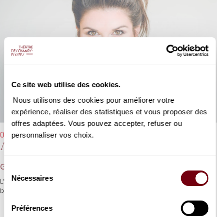
Ce site web utilise des cookies.
Nous utilisons des cookies pour améliorer votre
expérience, réaliser des statistiques et vous proposer des
offres adaptées. Vous pouvez accepter, refuser ou
personnaliser vos choix.
05/11/2025 - 19h30
Alcina
Georg Friedrich Haendel
Sélection
Nécessaires
du
L’un des plus beaux portraits féminins Haendéliens sous la
consentement
baguette de Philippe Jaroussky.
Préférences