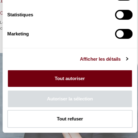
Georg Friedrich Haendel
Statistiques
Le souvenir du séjour italien de Haendel dans l’exercice de la
cantate.
Marketing
Afficher les détails
Tout autoriser
Autoriser la sélection
Tout refuser