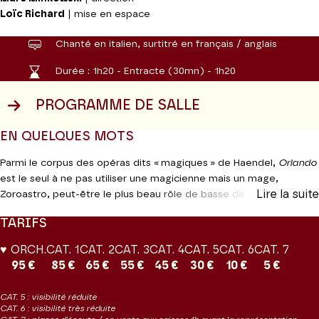
Loïc Richard
| mise en espace
Chanté en italien, surtitré en français / anglais
Durée :
1h20 - Entracte (30mn) - 1h20
PROGRAMME DE SALLE
EN QUELQUES MOTS
Parmi le corpus des opéras dits « magiques » de Haendel,
Orlando
est le seul à ne pas utiliser une magicienne mais un mage,
Lire la suite
Zoroastro, peut-être le plus beau rôle de basse de tout le
catalogue opératique du musicien. Ce n’est d’ailleurs pas le seul
TARIFS
fait marquant d’une partition à tous égards exceptionnelle, par sa
construction, sa richesse mélodique, son orchestre, la puissance
♥ ORCH.
CAT. 1
CAT. 2
CAT. 3
CAT. 4
CAT. 5
CAT. 6
CAT. 7
de ses récitatifs, ses airs superbement expressifs et ses
95 €
85 €
65 €
55 €
45 €
30 €
10 €
5 €
morceaux de bravoure. Le livret de l’
Orlando furioso
de l’Arioste a
inspiré à Haendel l’une de ses plus belles partitions, notamment le
CAT. 5 : visibilité réduite
trio à la fin du premier acte et la grande scène de la folie
CAT. 6 : visibilité très réduite