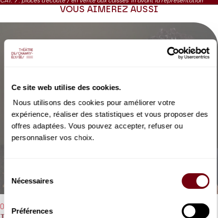
d’Orlando qui clôt le second.
CAT. 7 : places d'écoute / en vente aux caisses 1h avant la représentation
VOUS AIMEREZ AUSSI
Production Théâtre des Champs-Élysées
Ce site web utilise des cookies.
Nous utilisons des cookies pour améliorer votre
expérience, réaliser des statistiques et vous proposer des
offres adaptées. Vous pouvez accepter, refuser ou
personnaliser vos choix.
Sélection
Nécessaires
du
consentement
05/06/2026 - 20h00
Préférences
Il Delirio amoroso, Aminta e Fillide