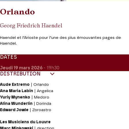
Orlando
Georg Friedrich Haendel
Haendel et l’Arioste pour l’une des plus émouvantes pages de
Haendel.
DATES
Jeudi 19
mars 2026
- 19h30
DISTRIBUTION
Aude Extremo
| Orlando
Ana Maria Labin
| Angelica
Yuriy Mynenko
| Medoro
Alina Wunderlin
| Dorinda
Edward Jowle
| Zoroastro
Les Musiciens du Louvre
Marc Minkowski
| direction