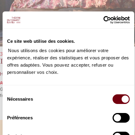
Ce site web utilise des cookies.
Nous utilisons des cookies pour améliorer votre
31/10/2025 - 19h30
expérience, réaliser des statistiques et vous proposer des
La Damnation de Faust
offres adaptées. Vous pouvez accepter, refuser ou
personnaliser vos choix.
Hector Berlioz
AVANT-PREMIERE JEUNES -30 ANS
Goethe et Berlioz pour l’un des chefs-d’œuvre du romantisme
Sélection
français.
Nécessaires
du
consentement
Préférences