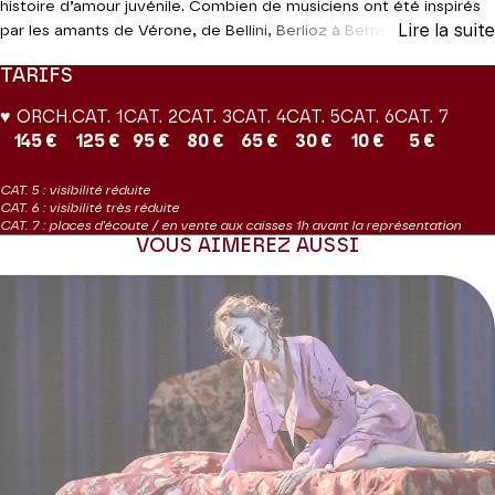
histoire d’amour juvénile. Combien de musiciens ont été inspirés
Lire la suite
par les amants de Vérone, de Bellini, Berlioz à Bernstein. Les
librettistes se sont ici focalisés sur les tourments amoureux du
TARIFS
couple, portés par l’un des plus somptueux écrins orchestraux.
♥ ORCH.
CAT. 1
CAT. 2
CAT. 3
CAT. 4
CAT. 5
CAT. 6
CAT. 7
Coproduction Théâtre des Champs-Élysées | Les Grandes Voix
145 €
125 €
95 €
80 €
65 €
30 €
10 €
5 €
Concert diffusé par France Musique le 21 mars à 20h dans
CAT. 5 : visibilité réduite
l’émission
Samedi à l'Opéra
présentée par Judith Chaine. Puis
CAT. 6 : visibilité très réduite
disponible en streaming sur le site de France Musique et l’appli
CAT. 7 : places d'écoute / en vente aux caisses 1h avant la représentation
VOUS AIMEREZ AUSSI
Radio France