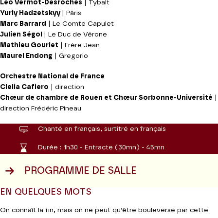
Léo Vermot-Desroches
| Tybalt
Yuriy Hadzetskyy
| Pâris
Marc Barrard
| Le Comte Capulet
Julien Ségol
| Le Duc de Vérone
Mathieu Gourlet
| Frère Jean
Maurel Endong
| Gregorio
Orchestre National de France
Clelia Cafiero
| direction
Chœur de chambre de Rouen et Chœur Sorbonne-Université
|
direction Frédéric Pineau
Chanté en français, surtitré en français
Durée :
1h30 - Entracte (30mn) - 45mn
PROGRAMME DE SALLE
EN QUELQUES MOTS
On connaît la fin, mais on ne peut qu’être bouleversé par cette