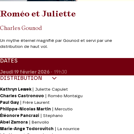
Roméo et Juliette
Charles Gounod
Un mythe éternel magnifié par Gounod et servi par une
distribution de haut vol.
DATES
Jeudi 19
février 2026
- 19h30
DISTRIBUTION
Kathryn Lewek
| Juliette Capulet
Charles Castronovo
| Roméo Montaigu
Paul Gay
| Frère Laurent
Philippe-Nicolas Martin
| Mercutio
Éléonore Pancrazi
| Stephano
Abel Zamora
| Benvolio
Marie-Ange Todorovitch
| La nourrice