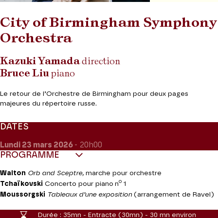
City of Birmingham Symphony
Orchestra
Kazuki Yamada
direction
Bruce Liu
piano
Le retour de l’Orchestre de Birmingham pour deux pages
majeures du répertoire russe.
DATES
Lundi 23
mars 2026
- 20h00
PROGRAMME
Walton
Orb and Sceptre,
marche pour orchestre
o
Tchaïkovski
Concerto pour piano n
1
Moussorgski
Tableaux d’une exposition
(arrangement de Ravel)
Durée :
35mn - Entracte (30mn) - 30 mn environ