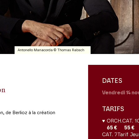
Antonello Manacorda © Thomas Rabsch
DATES
on
Vendredi 14
no
TARIFS
n, de Berlioz à la création
♥ ORCH.
CAT. 1
65 €
55 €
CAT. 7
Tarif Jeu