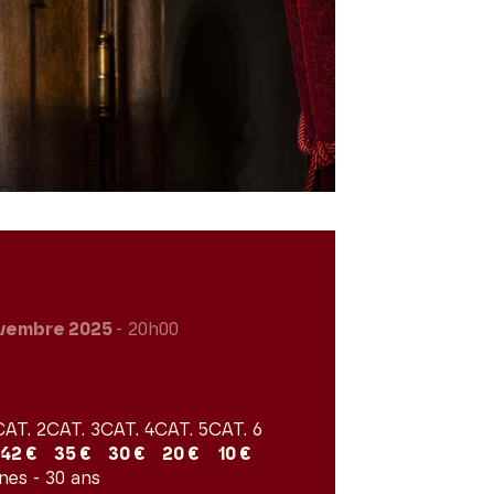
vembre 2025
- 20h00
CAT. 2
CAT. 3
CAT. 4
CAT. 5
CAT. 6
42 €
35 €
30 €
20 €
10 €
nes - 30 ans