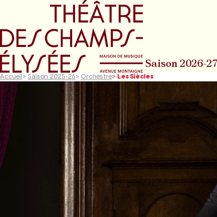
Aller au menu principal
Aller au conte
Saison 2026-2
Accueil
>
Saison 2025-26
>
Orchestre
>
Les Siècles
Diapositive précédente