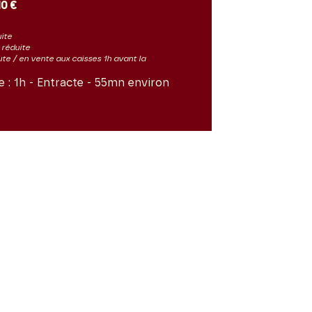
10 €
uite
s réduite
ute / en vente aux caisses 1h avant la
e :
1h - Entracte - 55mn environ