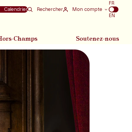
Choix
FR
de
Calendrier
Rechercher
Mon compte
la
EN
langue
Hors-Champs
Soutenez-nous
Diapositive suivan