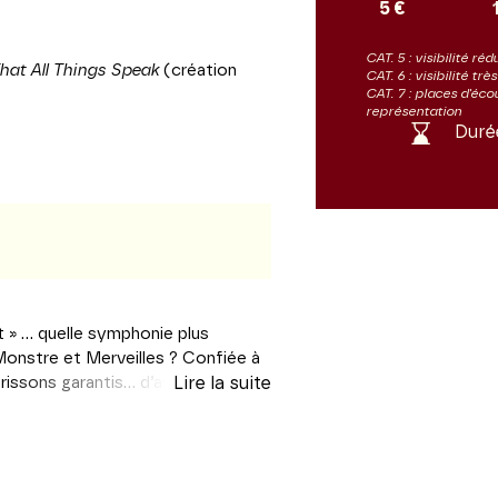
5 €
CAT. 5 : visibilité réd
at All Things Speak
(création
CAT. 6 : visibilité trè
CAT. 7 : places d'éco
représentation
Duré
t » … quelle symphonie plus
onstre et Merveilles ? Confiée à
frissons garantis… d’autant que
Lire la suite
onie a déjà été portée par deux fois
nt figure de mètres-étalon
gramme, un autre « tube » du
n cette fois : le Concerto pour