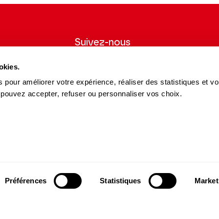
abelle Faust, dont le jeu
ien à celui des Siècles, en
corda complètera ce plateau de
ce répertoire. Last but not least :
Suivez-nous
ation que nous propose le Prix
 All Things Speak,
œuvre du
wsletter pour
Suivez-nous sur les réseaux sociaux et
okies.
ns du Théâtre.
soyez informés en temps réel.
 pour améliorer votre expérience, réaliser des statistiques et v
iècles
Facebook
Instagram
Tik
Youtube
Linkedin
 pouvez accepter, refuser ou personnaliser vos choix.
S'INSCRIRE
tre de musique romantique
Tok
es et Partenaires
15 avenue Montaigne
es du Théâtre
75008 Paris
e des Dépôts
contact@theatrechampselysees.fr
cteurs et partenaires
Préférences
Statistiques
Market