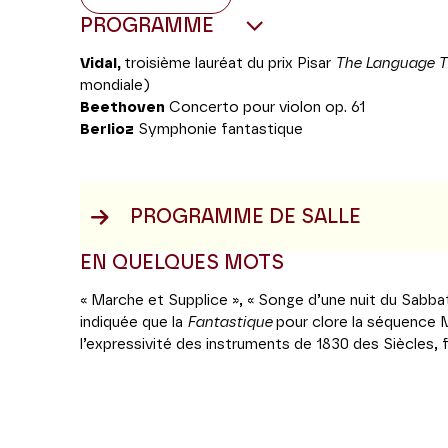
PROGRAMME
Vidal,
troisième lauréat du prix Pisar
The Language Th
mondiale)
Beethoven
Concerto pour violon op. 61
Berlioz
Symphonie fantastique
PROGRAMME DE SALLE
EN QUELQUES MOTS
« Marche et Supplice », « Songe d’une nuit du Sabba
indiquée que la
Fantastique
pour clore la séquence M
l’expressivité des instruments de 1830 des Siècles, 
Berlioz est un familier de l’orchestre : ladite symph
au disque par ses musiciens, enregistrements qui fo
berlioziens. Aux côtés de cette célèbre pièce à pro
e
répertoire du répertoire de ce début XIX
, outre-rhi