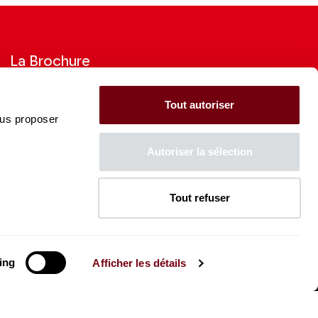
La Brochure
Consultez la Brochure 2026-27
Tout autoriser
ous proposer
CONSULTER
Autoriser la sélection
Tout refuser
La Caisse des Dépôts soutient
l'ensemble de la programmation
du Théâtre des Champs-
Élysées
ing
Afficher les détails