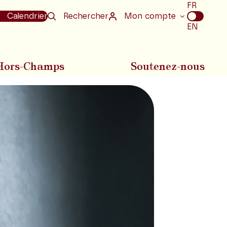
Choix
FR
de
Calendrier
Rechercher
Mon compte
la
EN
langue
Hors-Champs
Soutenez-nous
Diapositive suivan