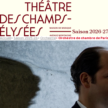
Aller au menu principal
Aller au conte
Saison 2026-2
Accueil
>
Saison 2025-26
>
Orchestre
>
Orchestre de chambre de Pari
Diapositive précédente