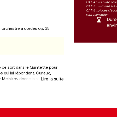
CAT. 4 : visibilité réd
CAT. 5 : visibilité trè
CAT. 6 : places d'éco
représentation
Duré
envi
 orchestre à cordes op. 35
 ce soit dans le Quintette pour
 qui lui répondent. Curieux,
 Melnikov donne la réplique dans
Lire la suite
tre, avant d’interpréter en joué-
es deux concertos pour piano de
ire de la mort.
au piano, qui se voit adjoindre
rticulièrement présente dans le
ope d’atmosphères et de styles,