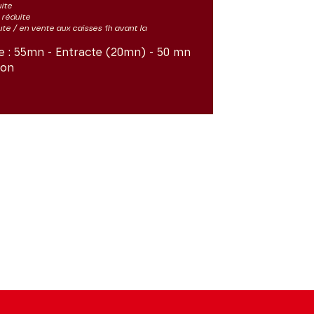
uite
s réduite
ute / en vente aux caisses 1h avant la
e :
55mn - Entracte (20mn) - 50 mn
ron