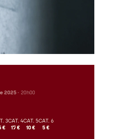
e 2025
- 20h00
T. 3
CAT. 4
CAT. 5
CAT. 6
5 €
17 €
10 €
5 €