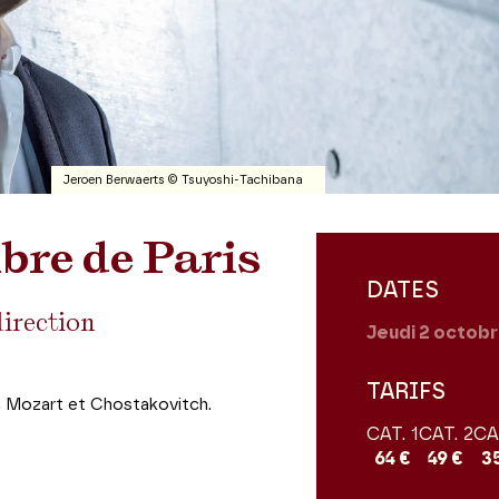
Jeroen Berwaerts © Tsuyoshi-Tachibana
bre de Paris
DATES
direction
Jeudi 2
octobr
TARIFS
c Mozart et Chostakovitch.
CAT. 1
CAT. 2
CA
64 €
49 €
3