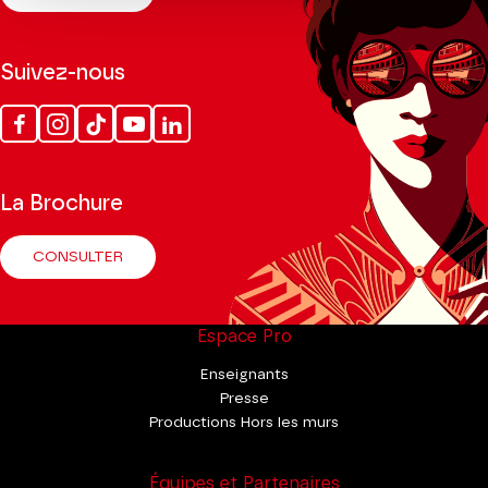
Suivez-nous
Facebook
Instagram
Tik
Youtube
Linkedin
Tok
La Brochure
CONSULTER
Espace Pro
Enseignants
Presse
Productions Hors les murs
Équipes et Partenaires