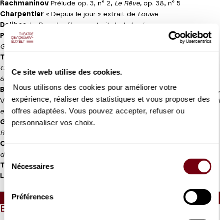
Rachmaninov
Prélude op. 3, n° 2,
Le Rêve,
op. 38, n° 5
Charpentier
« Depuis le jour » extrait de
Louise
Delibes
Le Duo des fleurs,
extrait de
Lakmé
Prokoviev
« Un ruisseau qui serpente sur le sable clair » extrait de
Guerre et paix
Tchaïkovski
Dis-moi sous l’ombre des branches,
op. 57, n° 1,
Oublier si vite,
TH. 9,
Nuits Folles,
op. 60, n° 6, Sérénade, op. 63, n°
Ce site web utilise des cookies.
6
Nous utilisons des cookies pour améliorer votre
Bellini
« Eccomi in lieta vesta... Oh quante volte », Rondo brillante,
expérience, réaliser des statistiques et vous proposer des
Variation sur des thèmes (arr. Pavel Nebolsin) extraits d’
I Capuleti
offres adaptées. Vous pouvez accepter, refuser ou
e i Montecchi
personnaliser vos choix.
Gounod
« Dieu ! Quel frisson court dans mes veines » extrait de
Roméo et Juliette
Offenbach
« Belle nuit, ô nuit d’amour » extrait des
Contes
d’Hoffmann
Sélection
Tchaïkovski
Valse sentimentale, op. 51, n° 6
Nécessaires
du
Luigi Arditi
Il Bacio
consentement
Préférences
Durée :
45mn - Entracte (30mn) - 50 mn environ
EN QUELQUES MOTS