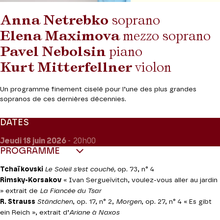
Anna Netrebko
soprano
Elena Maximova
mezzo soprano
Pavel Nebolsin
piano
Kurt Mitterfellner
violon
Un programme finement ciselé pour l’une des plus grandes
sopranos de ces dernières décennies.
DATES
Jeudi 18
juin 2026
- 20h00
PROGRAMME
Tchaïkovski
Le Soleil s’est couché,
op. 73, n° 4
Rimsky-Korsakov
« Ivan Sergueïvitch, voulez-vous aller au jardin
» extrait de
La Fiancée du Tsar
R. Strauss
Ständchen
, op. 17, n° 2,
Morgen
, op. 27, n° 4 « Es gibt
ein Reich », extrait d’
Ariane à Naxos