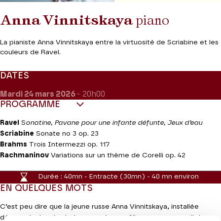
Anna Vinnitskaya
piano
La pianiste Anna Vinnitskaya entre la virtuosité de Scriabine et les
couleurs de Ravel.
DATES
Mardi 24
mars 2026
- 20h00
PROGRAMME
Ravel
S
onatine, Pavane pour une infante défunte, Jeux d’eau
Scriabine
Sonate no 3 op. 23
Brahms
Trois Intermezzi op. 117
Rachmaninov
Variations sur un thème de Corelli op. 42
Durée :
40mn - Entracte (30mn) - 40 mn environ
EN QUELQUES MOTS
C’est peu dire que la jeune russe Anna Vinnitskaya, installée
désormais depuis plusieurs années en Allemagne, a grandi dans