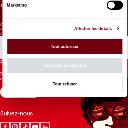
Marketing
Tarif Jeunes - 30 ans
15 €
CAT. 5 : visibilité réduite
Afficher les détails
CAT. 6 : visibilité très réduite
CAT. 7 : places d'écoute / en vente aux caisses 1h avant la représentation
Tout autoriser
Restez informés
Autoriser la sélection
Inscrivez-vous à la newsletter pour recevoir les informations
du Théâtre.
Tout refuser
S'INSCRIRE
Suivez-nous
Facebook
Instagram
Tik
Youtube
Linkedin