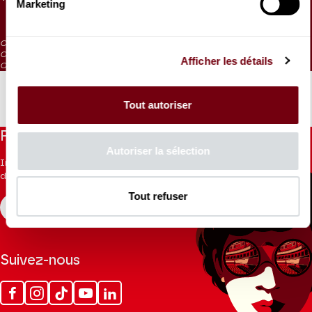
Marketing
15 €
CAT. 5 : visibilité réduite
CAT. 6 : visibilité très réduite
Afficher les détails
CAT. 7 : places d'écoute / en vente aux caisses 1h avant la représentation
Tout autoriser
Restez informés
Autoriser la sélection
Inscrivez-vous à la newsletter pour recevoir les informations
du Théâtre.
Tout refuser
S'INSCRIRE
Suivez-nous
Facebook
Instagram
Tik
Youtube
Linkedin
Tok