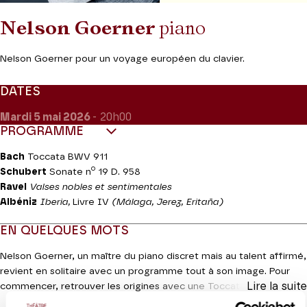
Nelson Goerner
piano
Nelson Goerner pour un voyage européen du clavier.
DATES
Mardi 5
mai 2026
- 20h00
PROGRAMME
Bach
Toccata BWV 911
o
Schubert
Sonate n
19 D. 958
Ravel
Valses nobles et sentimentales
Albéniz
Iberia,
Livre IV
(Málaga, Jerez, Eritaña)
EN QUELQUES MOTS
Nelson Goerner, un maître du piano discret mais au talent affirmé,
revient en solitaire avec un programme tout à son image. Pour
Lire la suite
commencer, retrouver les origines avec une Toccata de Bach puis
la grandiose Sonate n° 19 de Schubert avant les valses de Ravel,