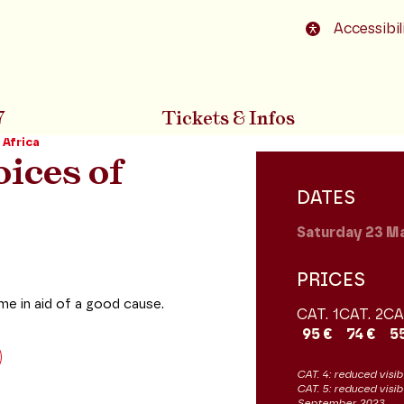
o footer
Accessibil
7
Tickets & Infos
 Africa
oices of
DATES
Saturday 23
Ma
PRICES
me in aid of a good cause.
CAT. 1
CAT. 2
CA
95 €
74 €
5
CAT. 4: reduced visibi
CAT. 5: reduced visib
September 2023