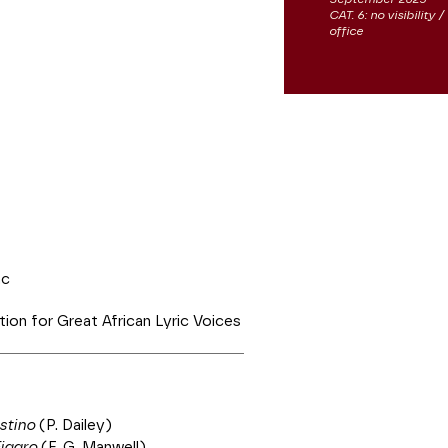
CAT. 6: no visibility
office
ac
tion for Great African Lyric Voices
stino
(P. Dailey)
Figaro
(F. G. Manwell)