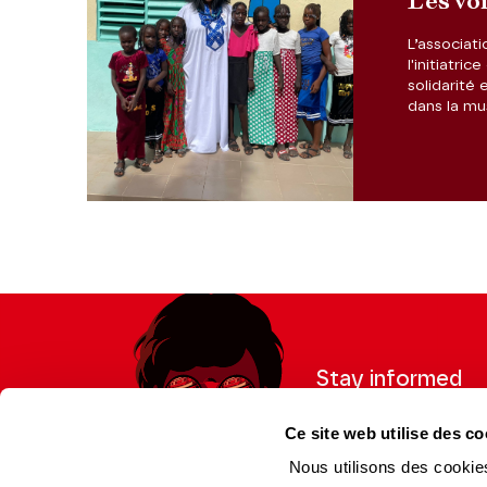
Les voi
aux projets des femmes
L’associat
l'initiatr
solidarité 
dans la mus
Stay informed
Sign up for the newslet
Ce site web utilise des co
updates from the Thea
Nous utilisons des cookies