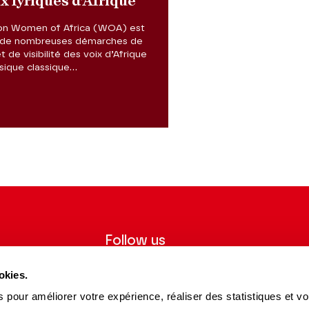
x lyriques d’Afrique
ion Women of Africa (WOA) est
ice de nombreuses démarches de
et de visibilité des voix d’Afrique
ique classique...
Follow us
ter to receive
Follow us on social media and be
okies.
tre.
informed in real time.
 pour améliorer votre expérience, réaliser des statistiques et v