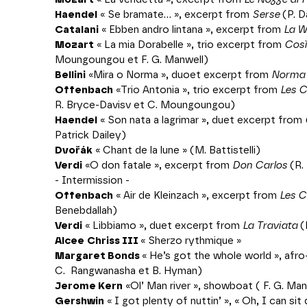
Haendel
« Se bramate... », excerpt from
Serse
(P. D
Catalani
« Ebben andro lintana », excerpt from
La W
Mozart
« La mia Dorabelle », trio excerpt from
Così
Moungoungou et F. G. Manwell)
Bellini
«Mira o Norma », duoet excerpt from
Norma
Offenbach
«Trio Antonia », trio excerpt from
Les
C
R. Bryce-Davisv et C. Moungoungou)
Haendel
« Son nata a lagrimar », duet excerpt from
Patrick Dailey)
Dvořák
« Chant de la lune » (M. Battistelli)
Verdi
«O don fatale », excerpt from
Don Carlos
(R.
- Intermission -
Offenbach
« Air de Kleinzach », excerpt from
Les 
Benebdallah)
Verdi
« Libbiamo », duet excerpt from
La Traviata
(
Alcee
Chriss III
« Sherzo rythmique »
Margaret Bonds
« He’s got the whole world », afro-
C. Rangwanasha et B. Hyman)
Jerome Kern
«Ol’ Man river », showboat ( F. G. Man
Gershwin
« I got plenty of nuttin’ », « Oh, I can s