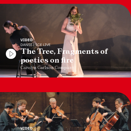
VIDEO
DANSE | TCE LIVE
The Tree, Fragments of
poetics on fire
Carolyn Carlson Company
VIDEO