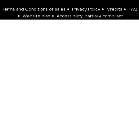
Terms and Conditions of sales
•
Privacy Policy
•
Credits
•
FAQ
•
Website plan
•
Accessibility: partially compliant