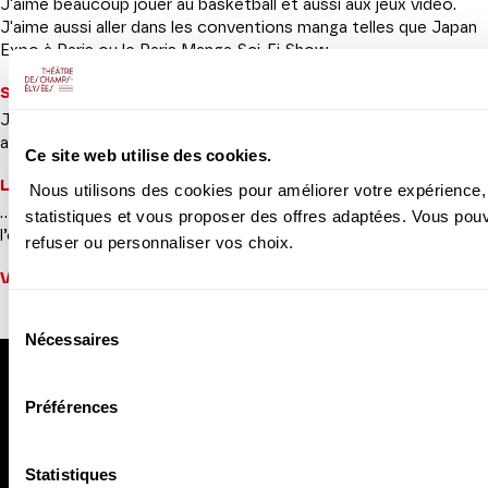
J'aime beaucoup jouer au basketball et aussi aux jeux vidéo.
J'aime aussi aller dans les conventions manga telles que Japan
Expo à Paris ou le Paris Manga Sci-Fi Show.
Si vous n’étiez pas musicien, vous seriez…
J’aurais sans doute intégré la Marine nationale. Ou peut-être
aurais-je pu être un bêta testeur de jeux vidéo RPG.
Ce site web utilise des cookies.
La plus belle des carrières serait…
Nous utilisons des cookies pour améliorer votre expérience, 
... de toucher à tout que ce soit l’opéra, la comédie musicale ou
statistiques et vous proposer des offres adaptées. Vous pou
l’oratorio. J'aimerais pouvoir en chanter le plus possible.
refuser ou personnaliser vos choix.
Votre playlist idéale en 5 titres
La Belle Hélène
, Offenbach
Sélection
Nécessaires
du
consentement
Préférences
Statistiques