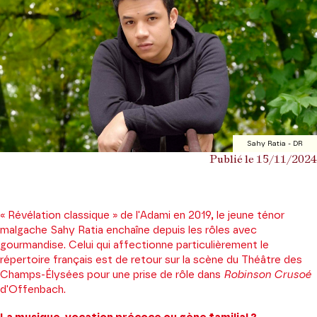
Sahy Ratia - DR
Publié le 15/11/2024
« Révélation classique » de l'Adami en 2019, le jeune ténor
malgache Sahy Ratia enchaîne depuis les rôles avec
gourmandise. Celui qui affectionne particulièrement le
répertoire français est de retour sur la scène du Théâtre des
Champs-Élysées pour une prise de rôle dans
Robinson Crusoé
d'Offenbach.