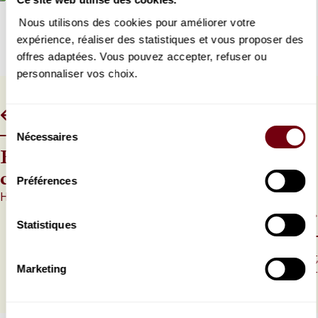
Nous utilisons des cookies pour améliorer votre
expérience, réaliser des statistiques et vous proposer des
offres adaptées. Vous pouvez accepter, refuser ou
personnaliser vos choix.
ARTICLE PRÉCÉDENT
Sélection
Nécessaires
du
Fauteuils d’orchestre : les
consentement
coulisses d’une renaissance
Préférences
HORS-SCENE | AU FIL DE LA SAISON
ARTICLE SUIVANT
Statistiques
Le portrait de Cyprien Tollet
Marketing
CERCLE DES MECENES | PORTRAIT