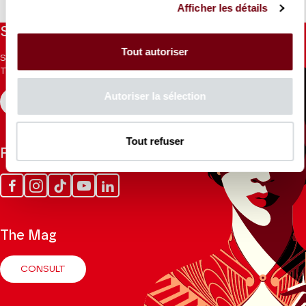
Afficher les détails
Stay informed
Tout autoriser
Sign up for the newsletter to receive updates from the
Theatre.
Autoriser la sélection
REGISTER
Tout refuser
Follow us
Facebook
Instagram
Tik
Youtube
Linkedin
Tok
The Mag
CONSULT