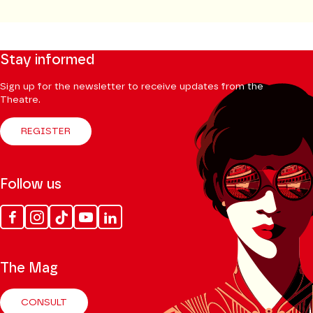
Stay informed
Sign up for the newsletter to receive updates from the
Theatre.
REGISTER
Follow us
Facebook
Instagram
Tik
Youtube
Linkedin
Tok
The Mag
CONSULT