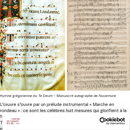
Hymne grégorienne du
Te Deum
– Manuscrit autographe de l’ouverture
L’œuvre s’ouvre par un prélude instrumental « Marche en
rondeau » : ce sont les célèbres huit mesures qui glorifient à la
fois le Roi des Cieux et son lieutenant sur terre, Louis XIV.
Trompettes, hautbois et timbales rehaussent de leur éclat
majestueux les phrases musicales.