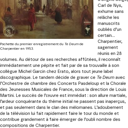
Carl de Nys,
exhume sans
relâche les
manuscrits
oubliés d’un
certain…
Charpentier,
Pochette du premier enregistrement du
Te Deum
de
sagement
Charpentier en 1953.
réunis en 28
volumes. Au détour de ses recherches affûtées, il reconnaît
immédiatement une pépite et fait par de sa trouvaille à son
collègue Michel Garcin chez Erato, alors tout jeune label
discographique. Le tandem décide de graver ce
Te Deum
avec
l’Orchestre de chambre des Concerts Pasdeloup et la Chorale
des Jeunesses Musicales de France, sous la direction de Louis
Martini. Le succès de l’œuvre est immédiat : son allure martiale,
l’ardeur conquérante du thème initial ne passent pas inaperçus,
et pas seulement dans le clan des mélomanes. L’adoubement
de la télévision lui fait rapidement faire le tour du monde et
contribue grandement à faire émerger de l’oubli nombre des
compositions de Charpentier.