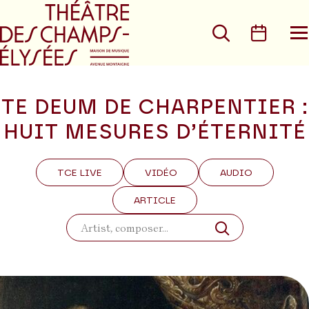
Go to main menu
Go to content
Go t
Search
Calen
O
t
m
TE DEUM DE CHARPENTIER :
HUIT MESURES D’ÉTERNITÉ
TCE LIVE
VIDÉO
AUDIO
ARTICLE
Search