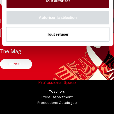
Tout autoriser
REGISTER
Autoriser la sélection
Follow us
Facebook
Instagram
Tik
Youtube
Linkedin
Tout refuser
Tok
The Mag
CONSULT
Professional Space
Teachers
Press Department
Productions Catalogue