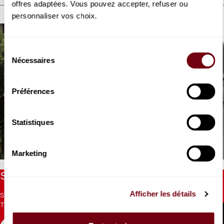
offres adaptées. Vous pouvez accepter, refuser ou
DISCOVER ALSO
personnaliser vos choix.
Sélection
Nécessaires
du
consentement
Préférences
VIDEO
CONCERT | EXTRAIT
Statistiques
Adam Laloum
Schubert
Marketing
Stay informed
Afficher les détails
Sign up for the newsletter to receive updates from the
Theatre.