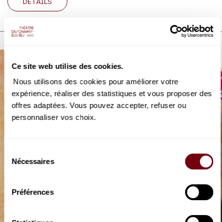
DETAILS
DISCOVER ALSO
Ce site web utilise des cookies.
Nous utilisons des cookies pour améliorer votre
expérience, réaliser des statistiques et vous proposer des
offres adaptées. Vous pouvez accepter, refuser ou
personnaliser vos choix.
Sélection
Nécessaires
du
consentement
AUDIO
HORS-SCENE | FRANCE MUSIQUE
Préférences
Véronique Gens
L’accord parfait du chant et de la diction