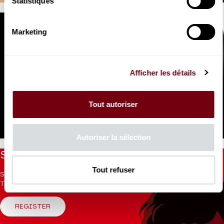
Statistiques
Marketing
Afficher les détails
VIDEO
OPERA | INTERVIEW
Tout autoriser
Hervé Niquet
Iphigénie en Tauride
Autoriser la sélection
Stay informed
Tout refuser
Sign up for the newsletter to receive updates from the
Theatre.
REGISTER