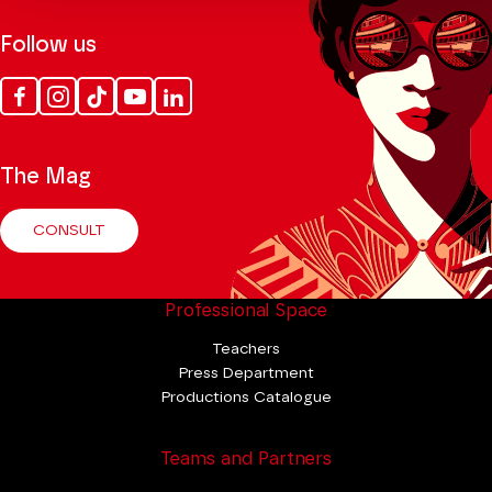
Follow us
Facebook
Instagram
Tik
Youtube
Linkedin
Tok
The Mag
CONSULT
Professional Space
Teachers
Press Department
Productions Catalogue
Teams and Partners