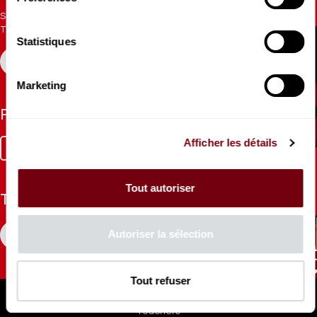
Sign up for the newsletter to receive updates from the
Theatre.
Statistiques
REGISTER
Marketing
Follow us
Afficher les détails
Facebook
Instagram
Tik
Youtube
Linkedin
Tok
Tout autoriser
The Mag
Autoriser la sélection
CONSULT
Tout refuser
Professional Space
Teachers