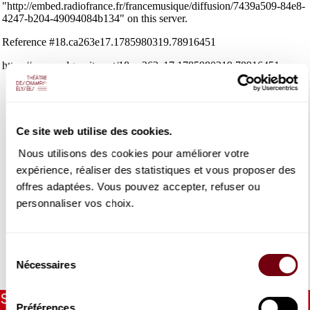
Ce site web utilise des cookies.
JONATHAN BISS
Nous utilisons des cookies pour améliorer votre
À la lumière de Beethoven
expérience, réaliser des statistiques et vous proposer des
Jonathan Biss est un fin connaisseur des partitions de
offres adaptées. Vous pouvez accepter, refuser ou
Beethoven, Schubert et Schumann. Retour sur le parcours de
personnaliser vos choix.
ce pianiste aussi avide d'exigence que de discrétion.
Écouter les 5 épisodes
Sélection
DETAILS
Nécessaires
du
consentement
Stay informed
Préférences