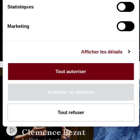
Statistiques
Marketing
VIDEO
OPERA | INTERVIEW
Cyrille Dubois
La Flûte enchantée
Afficher les détails
Tout autoriser
Autoriser la sélection
Tout refuser
VIDEO
OPERA | INTERVIEW
Clémence Bezat