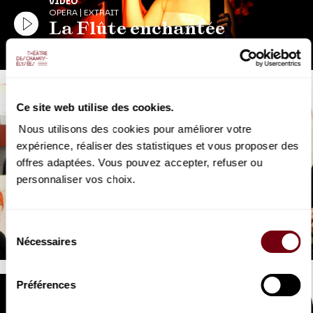
VIDEO
OPERA | EXTRAIT
La Flûte enchantée
Mozart
Ce site web utilise des cookies.
Nous utilisons des cookies pour améliorer votre
expérience, réaliser des statistiques et vous proposer des
offres adaptées. Vous pouvez accepter, refuser ou
VIDEO
personnaliser vos choix.
OPERA | COULISSES
Stéphane Rolland & Pierre
Martinez
Sélection
Essayages costumes de La Flûte enchantée
Nécessaires
du
consentement
Préférences