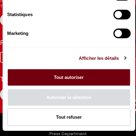
Sign up for the newsletter to receive updates from the
Theatre.
Statistiques
REGISTER
Marketing
Follow us
Facebook
Instagram
Tik
Youtube
Linkedin
Afficher les détails
Tok
Tout autoriser
The Mag
CONSULT
Autoriser la sélection
Professional Space
Tout refuser
Teachers
Press Department