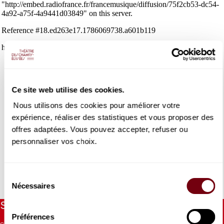
Ce site web utilise des cookies.
QUATUOR DIOTIMA
Nous utilisons des cookies pour améliorer votre
30 ans
expérience, réaliser des statistiques et vous proposer des
offres adaptées. Vous pouvez accepter, refuser ou
30 ans et pas une ride ! L'année 2026 marquera le trentième
personnaliser vos choix.
anniversaire du Quatuor Diotima, qui s'est autant illustré dans
le répertoire contemporain, dont il est l'un des plus éminents
spécialistes, que dans le répertoire romantique qu'il s'amuse
tout autant à explorer.
Sélection
Nécessaires
du
consentement
Stay informed
Préférences