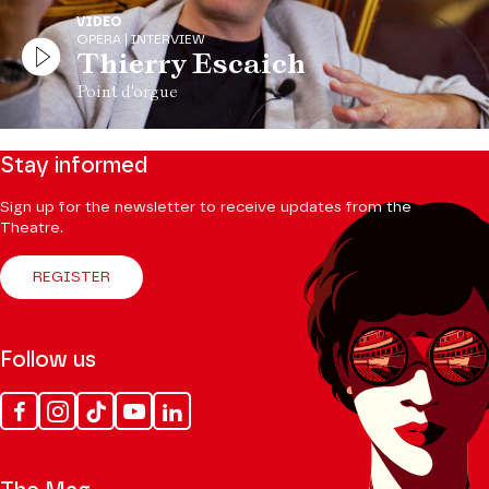
VIDEO
OPERA | INTERVIEW
Thierry Escaich
Point d'orgue
Stay informed
Sign up for the newsletter to receive updates from the
Theatre.
REGISTER
Follow us
Facebook
Instagram
Tik
Youtube
Linkedin
Tok