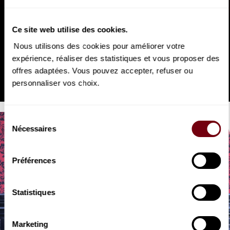
Ce site web utilise des cookies.
Nous utilisons des cookies pour améliorer votre
VIDEO
expérience, réaliser des statistiques et vous proposer des
OPERA | INTERVIEW
Patricia Petibon
offres adaptées. Vous pouvez accepter, refuser ou
personnaliser vos choix.
La Voix humaine
Sélection
Nécessaires
du
consentement
Préférences
VIDEO
OPERA | EXTRAIT
Statistiques
La Voix humaine / Point
d'orgue
Poulenc / Escaich
Marketing