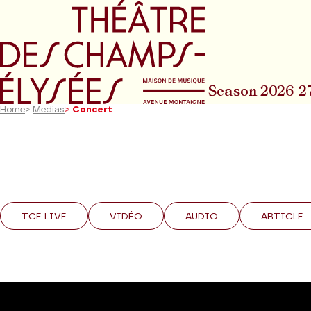
Go to main menu
Go to content
Go t
Season 2026-2
Home
>
Medias
>
Concert
TCE LIVE
VIDÉO
AUDIO
ARTICLE