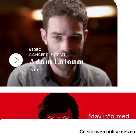
VIDEO
CONCERT | EXTRAIT
Adam Laloum
Fauré
Stay informed
Sign up for the newslet
Ce site web utilise des co
updates from the Thea