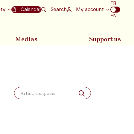
Choix
FR
de
ity
Calendar
Search
My account
la
EN
langue
Medias
Support us
Search