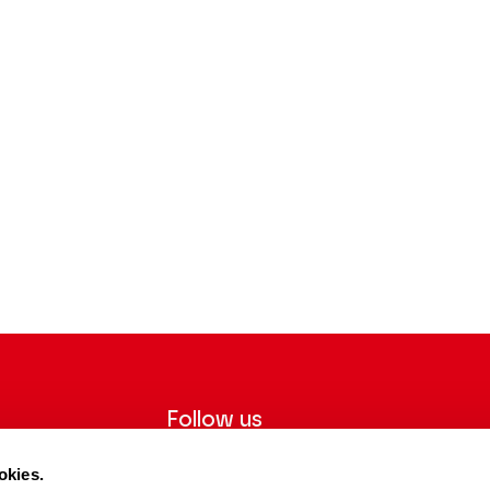
Follow us
ter to receive
Follow us on social media and be
okies.
tre.
informed in real time.