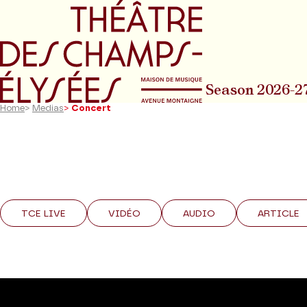
Go to main menu
Go to content
Go t
Season 2026-2
Home
>
Medias
>
Concert
TCE LIVE
VIDÉO
AUDIO
ARTICLE