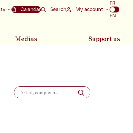
Choix
FR
de
ity
Calendar
Search
My account
la
EN
langue
Medias
Support us
Search