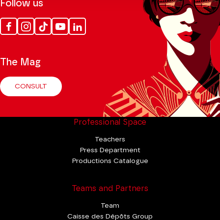
Follow us
Facebook
Instagram
Tik
Youtube
Linkedin
Tok
The Mag
CONSULT
Professional Space
Teachers
Press Department
Productions Catalogue
Teams and Partners
Team
Caisse des Dépôts Group