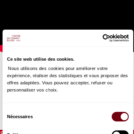
Ce site web utilise des cookies.
JEAN-PHILIPPE COLLARD
Fauré
Nous utilisons des cookies pour améliorer votre
expérience, réaliser des statistiques et vous proposer des
02/02/2023
offres adaptées. Vous pouvez accepter, refuser ou
personnaliser vos choix.
Jean-Phiippe Collard entegistre la Barcarolle n° 4 en la bémol
majeur, op. 44 (La Dolce Vita)
Sélection
Nécessaires
du
DETAILS
consentement