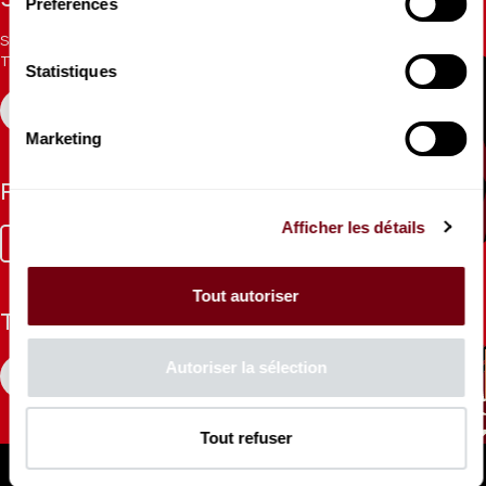
Stay informed
Préférences
Sign up for the newsletter to receive updates from the
Theatre.
Statistiques
REGISTER
Marketing
Follow us
Afficher les détails
Facebook
Instagram
Tik
Youtube
Linkedin
Tok
Tout autoriser
The Mag
Autoriser la sélection
CONSULT
Tout refuser
Professional Space