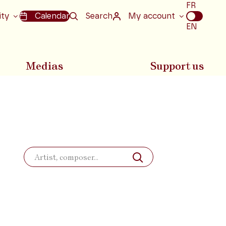
Choix
FR
de
ity
Calendar
Search
My account
la
EN
langue
Medias
Support us
Search