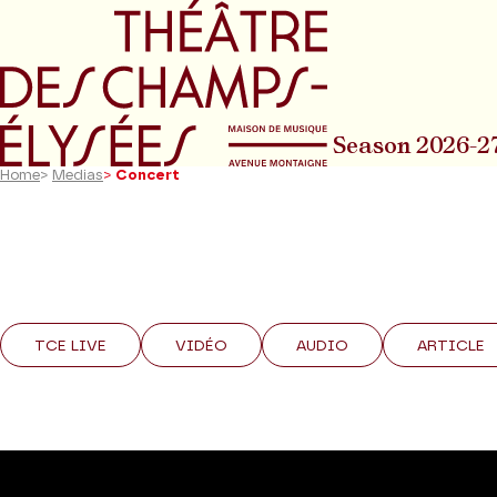
Go to main menu
Go to content
Go t
Season 2026-2
Home
>
Medias
>
Concert
TCE LIVE
VIDÉO
AUDIO
ARTICLE