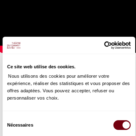
ORCHESTRE PHILHARMONIQUE DE
Ce site web utilise des cookies.
ROTTERDAM, LAHAV SHANI
Nous utilisons des cookies pour améliorer votre
Brahms
expérience, réaliser des statistiques et vous proposer des
03/10/2022
offres adaptées. Vous pouvez accepter, refuser ou
personnaliser vos choix.
Extrait de la 1ère symphonie de Brahms interprété par
l'Orchestre Philharmonique de Rotterdam sous la direction de
Lahav Shani
Sélection
Nécessaires
du
DETAILS
consentement