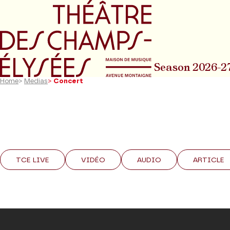
Go to main menu
Go to content
Go t
Season 2026-2
Home
>
Medias
>
Concert
TCE LIVE
VIDÉO
AUDIO
ARTICLE