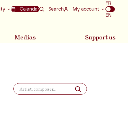
Choix
FR
de
ity
Calendar
Search
My account
la
EN
langue
Medias
Support us
Search