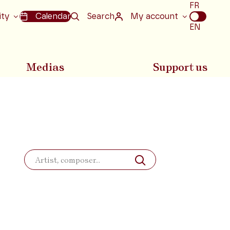
Choix
FR
de
ity
Calendar
Search
My account
la
EN
langue
Medias
Support us
Search