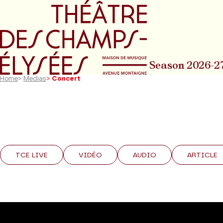
Go to main menu
Go to content
Go t
Season 2026-2
Home
>
Medias
>
Concert
TCE LIVE
VIDÉO
AUDIO
ARTICLE