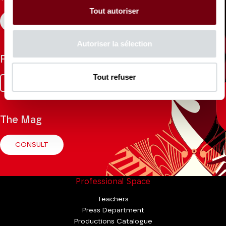
Tout autoriser
REGISTER
Autoriser la sélection
Follow us
Tout refuser
Facebook
Instagram
Tik
Youtube
Linkedin
Tok
The Mag
CONSULT
Professional Space
Teachers
Press Department
Productions Catalogue