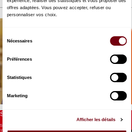
expérience, réaliser des statistiques et vous proposer des
offres adaptées. Vous pouvez accepter, refuser ou
DISCOVER ALSO
personnaliser vos choix.
Sélection
Nécessaires
du
consentement
Préférences
VIDEO
Statistiques
INTERVIEW
Raphaël Sévère
Orchestre de chambre de Paris
Marketing
Stay informed
Afficher les détails
Sign up for the newsletter to receive updates from the
Theatre.