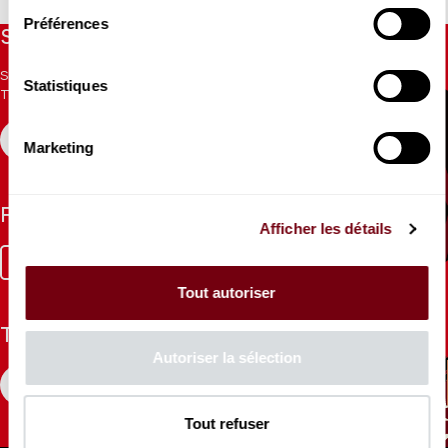
Préférences
Stay informed
Sign up for the newsletter to receive updates from the
Statistiques
Theatre.
REGISTER
Marketing
Follow us
Afficher les détails
Facebook
Instagram
Tik
Youtube
Linkedin
Tok
Tout autoriser
The Mag
Autoriser la sélection
CONSULT
Tout refuser