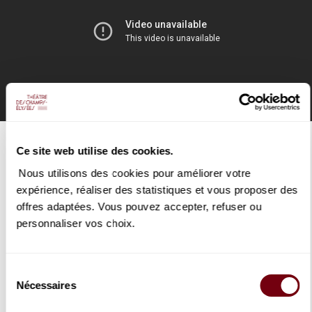
STÉPHANIE D'OUSTRAC
Ce site web utilise des cookies.
Orchestre de chambre de Paris
Nous utilisons des cookies pour améliorer votre
09/01/2020
expérience, réaliser des statistiques et vous proposer des
offres adaptées. Vous pouvez accepter, refuser ou
personnaliser vos choix.
Stéphanie d'Oustrac présente le programme du 9 janvier
2020 avec les
Nuits d’été
de Berlioz
célébrées par une création d’Arthur Lavandier, mais aussi des
œuvres au parfum estival de Mozart et Mendelssohn.
Sélection
Nécessaires
du
DETAILS
consentement