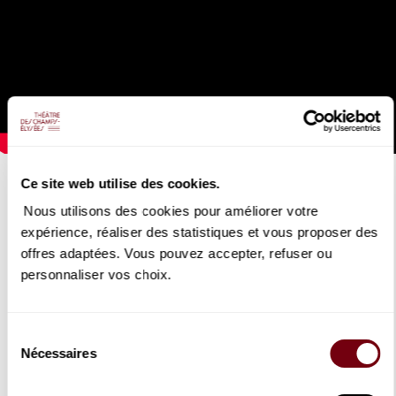
VANNINA SANTONI, SAIMIR PIRGU
Ce site web utilise des cookies.
Airs et duos d'amour
Nous utilisons des cookies pour améliorer votre
expérience, réaliser des statistiques et vous proposer des
07/01/2020
offres adaptées. Vous pouvez accepter, refuser ou
personnaliser vos choix.
Après
La Traviata
de Verdi en 2018, Vannina Santoni et Saimir
Pirgu se retrouvent pour un récital d'airs et duos d'amour de
Verdi, Mozart, Donizetti, Gounod, Massenet...
Sélection
Nécessaires
du
DETAILS
consentement