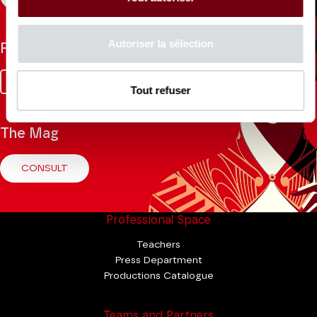
Autoriser la sélection
Follow us
Facebook
Instagram
Tik
Youtube
Linkedin
Tout refuser
Tok
The Mag
CONSULT
Professional Space
Teachers
Press Department
Productions Catalogue
Teams and Partners