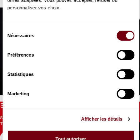
offres adaptées. Vous pouvez accepter, refuser ou
personnaliser vos choix.
Sélection
Nécessaires
du
consentement
Préférences
VIDEO
DIVERS | INTERVIEW
Statistiques
François Morel
en 100 secondes
Marketing
Stay informed
Sign up for the newsletter to receive updates from the
Afficher les détails
Theatre.
REGISTER
Tout autoriser