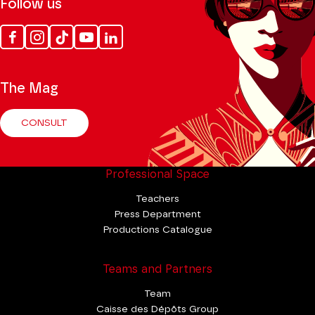
Follow us
Facebook
Instagram
Tik
Youtube
Linkedin
Tok
The Mag
CONSULT
Professional Space
Teachers
Press Department
Productions Catalogue
Teams and Partners
Team
Caisse des Dépôts Group