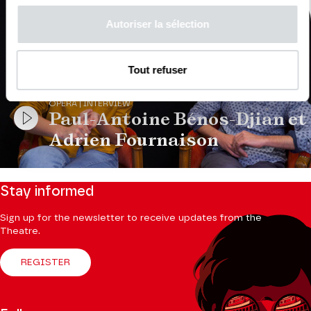
Autoriser la sélection
Tout refuser
VIDEO
OPERA | INTERVIEW
Paul-Antoine Bénos-Djian et
Adrien Fournaison
Stay informed
Sign up for the newsletter to receive updates from the
Theatre.
REGISTER