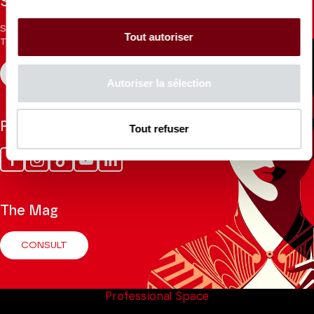
Stay informed
Sign up for the newsletter to receive updates from the
Tout autoriser
Theatre.
REGISTER
Autoriser la sélection
Follow us
Tout refuser
Facebook
Instagram
Tik
Youtube
Linkedin
Tok
The Mag
CONSULT
Professional Space