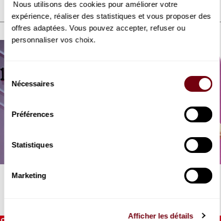
Nous utilisons des cookies pour améliorer votre
expérience, réaliser des statistiques et vous proposer des
DISCOVER ALSO
offres adaptées. Vous pouvez accepter, refuser ou
personnaliser vos choix.
Sélection
Nécessaires
du
consentement
Préférences
VIDEO
OPERA | EXTRAIT
Une Cenerentola
AUDIO
Statistiques
Opéra participatif jeune public d'après Rossini
Une Cenerentola - Chants du
AUDIO
public
Une Cenerentola - à écouter
Marketing
avant le spectacle
Afficher les détails