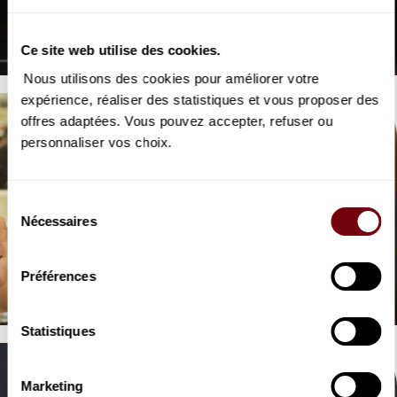
OPERA | INTERVIEW
Marc Leroy-Calatayud
Werther, Massenet
Ce site web utilise des cookies.
Nous utilisons des cookies pour améliorer votre
expérience, réaliser des statistiques et vous proposer des
offres adaptées. Vous pouvez accepter, refuser ou
personnaliser vos choix.
Sélection
Nécessaires
du
VIDEO
consentement
OPERA | INTERVIEW
Marina Viotti
Préférences
Werther, Massenet
Statistiques
Marketing