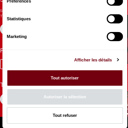
Stay informed
Préférences
Sign up for the newsletter to receive updates from the
Theatre.
Statistiques
REGISTER
Marketing
Follow us
Afficher les détails
Facebook
Instagram
Tik
Youtube
Linkedin
Tok
Tout autoriser
The Mag
Autoriser la sélection
CONSULT
Tout refuser
Professional Space