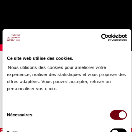
Ce site web utilise des cookies.
DMITRY MASLEEV
Rachmaninov
Nous utilisons des cookies pour améliorer votre
expérience, réaliser des statistiques et vous proposer des
17/11/2023
offres adaptées. Vous pouvez accepter, refuser ou
personnaliser vos choix.
Dmitry Masleev interprète les Variations sur un thème de
Corelli de Rachmaninov (live 2021)
Sélection
Nécessaires
du
DETAILS
consentement