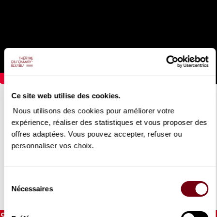
Ce site web utilise des cookies.
JULIEN CHAUVIN
Interview au violon
Nous utilisons des cookies pour améliorer votre
expérience, réaliser des statistiques et vous proposer des
11/12/2023
offres adaptées. Vous pouvez accepter, refuser ou
personnaliser vos choix.
Julien Chauvin est venu armé de son violon répondre à nos
questions !
Sélection
Nécessaires
du
DETAILS
consentement