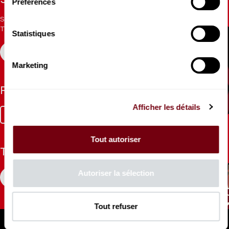
Stay informed
Préférences
Sign up for the newsletter to receive updates from the
Theatre.
Statistiques
REGISTER
Marketing
Follow us
Afficher les détails
Facebook
Instagram
Tik
Youtube
Linkedin
Tok
Tout autoriser
The Mag
Autoriser la sélection
CONSULT
Tout refuser
Professional Space