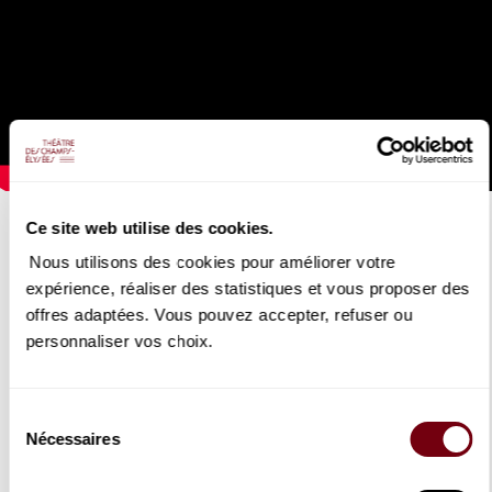
LA SALIDA
Ce site web utilise des cookies.
Rubén Molina
Nous utilisons des cookies pour améliorer votre
expérience, réaliser des statistiques et vous proposer des
04/05/2027
offres adaptées. Vous pouvez accepter, refuser ou
personnaliser vos choix.
Rubén Molina, chorégraphe et danseur de la scène flamenco
contemporaine, explore les différentes facettes de cet art
ancestral.
Sélection
Nécessaires
du
BOOK
DETAILS
consentement