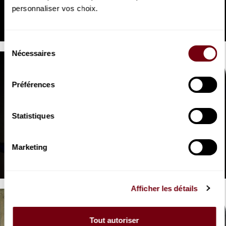
OPERA | INTERVIEW
personnaliser vos choix.
Jessica Pratt, Amitai Pati
L'Enlèvement au sérail
Sélection
Nécessaires
du
consentement
Préférences
Statistiques
VIDEO
OPERA | INTERVIEW
Florent Siaud
Marketing
L'Enlèvement au sérail
Afficher les détails
Tout autoriser