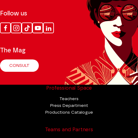
Follow us
Facebook
Instagram
Tik
Youtube
Linkedin
Tok
The Mag
CONSULT
Professional Space
Teachers
Press Department
Productions Catalogue
Teams and Partners