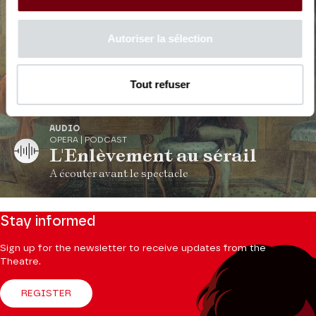
Autoriser la sélection
Tout refuser
AUDIO
OPERA | PODCAST
L'Enlèvement au sérail
A écouter avant le spectacle
Stay informed
Sign up for the newsletter to receive updates from the
Theatre.
REGISTER