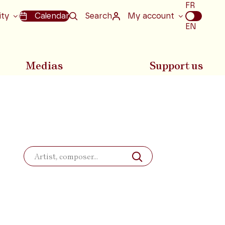
Choix
FR
de
ity
Calendar
Search
My account
la
EN
langue
Medias
Support us
Search