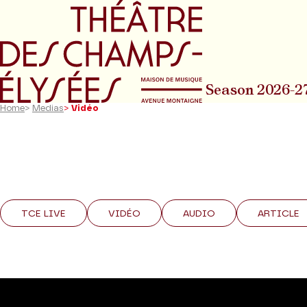
Go to main menu
Go to content
Go t
Season 2026-2
Home
>
Medias
>
Vidéo
TCE LIVE
VIDÉO
AUDIO
ARTICLE