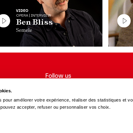
VIDEO
OPERA | INTERVIEW
Ben Bliss
Semele
Follow us
ter to receive
Follow us on social media and be
okies.
tre.
informed in real time.
 pour améliorer votre expérience, réaliser des statistiques et v
Facebook
Instagram
Tik
Youtube
Linkedin
 pouvez accepter, refuser ou personnaliser vos choix.
REGISTER
Tok