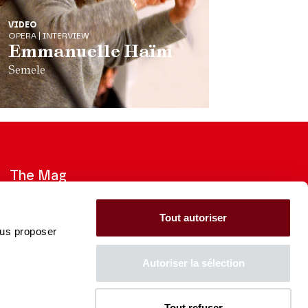
VIDEO
OPERA | INTERVIEW
Emmanuelle Haïm
Semele
The Mag
Check out the 2026-27 Brochure
Tout autoriser
ous proposer
CONSULT
Autoriser la sélection
Tout refuser