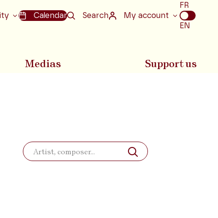
Choix
FR
de
ity
Calendar
Search
My account
la
EN
langue
Medias
Support us
Search