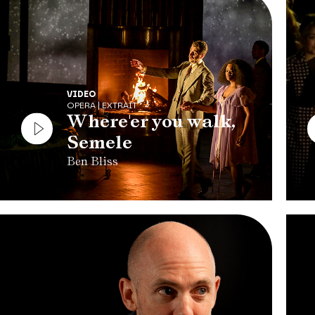
VIDEO
OPERA | EXTRAIT
Where'er you walk,
Semele
Ben Bliss