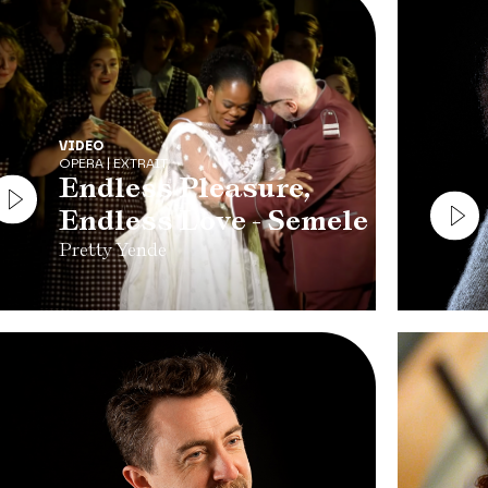
VIDEO
OPERA | EXTRAIT
Endless Pleasure,
Endless Love - Semele
Pretty Yende