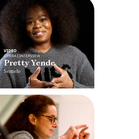
VIDEO
OPERA | INTERVIEW
Pretty Yende
Semele