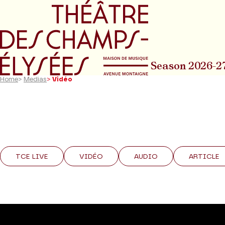
Go to main menu
Go to content
Go t
Season 2026-2
Home
>
Medias
>
Vidéo
TCE LIVE
VIDÉO
AUDIO
ARTICLE