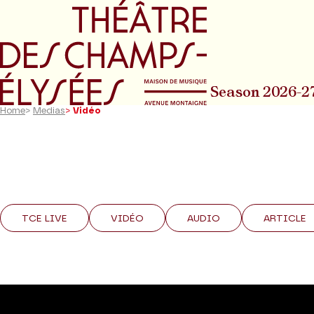
Go to main menu
Go to content
Go t
Season 2026-2
Home
>
Medias
>
Vidéo
TCE LIVE
VIDÉO
AUDIO
ARTICLE