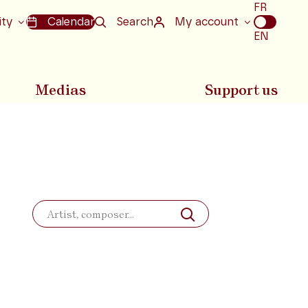
Choix
FR
de
ity
Calendar
Search
My account
la
EN
langue
Medias
Support us
Search