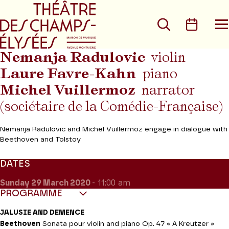
Go to main menu
Go to content
Go t
Search
Calen
O
t
m
Nemanja Radulovic
violin
Laure Favre-Kahn
piano
Michel Vuillermoz
narrator
(sociétaire de la Comédie-Française)
Nemanja Radulovic and Michel Vuillermoz engage in dialogue with
Beethoven and Tolstoy
DATES
Sunday 29
March 2020
- 11:00 am
PROGRAMME
JALUSIE AND DEMENCE
Beethoven
Sonata pour violin and piano Op. 47 « A Kreutzer »