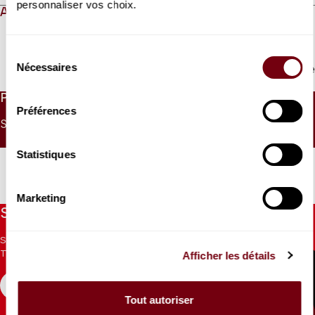
personnaliser vos choix.
ABOUT
Sélection
Nécessaires
du
Read more
consentement
PRICES
Préférences
SINGLE PRICE
UNDER 26
UNDER 9
30 €
15 €
0 €
Statistiques
Marketing
Stay informed
Sign up for the newsletter to receive updates from the
Theatre.
Afficher les détails
REGISTER
Tout autoriser