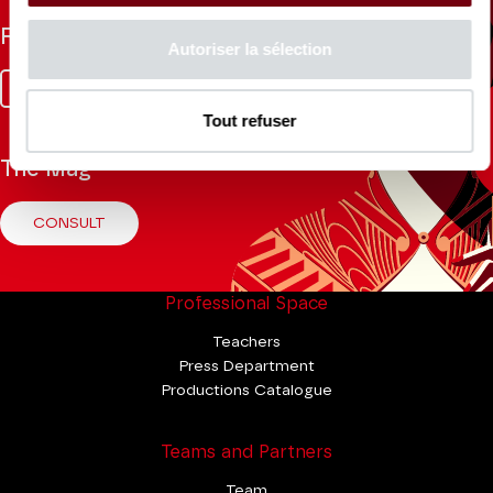
Follow us
Autoriser la sélection
Facebook
Instagram
Tik
Youtube
Linkedin
Tok
Tout refuser
The Mag
CONSULT
Professional Space
Teachers
Press Department
Productions Catalogue
Teams and Partners
Team