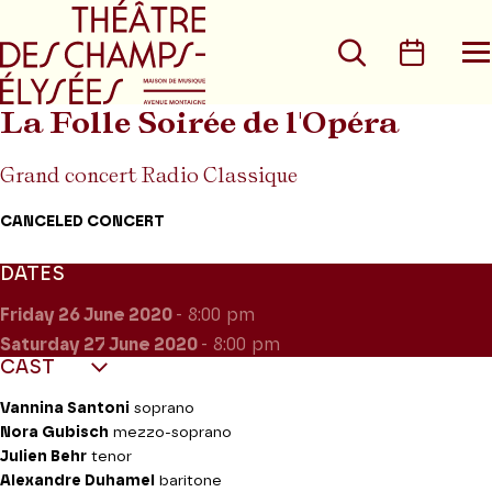
Go to main menu
Go to content
Go t
Search
Calen
O
t
m
La Folle Soirée de l'Opéra
Grand concert Radio Classique
CANCELED CONCERT
DATES
Friday 26
June 2020
- 8:00 pm
Saturday 27
June 2020
- 8:00 pm
CAST
Vannina Santoni
soprano
Nora Gubisch
mezzo-soprano
Julien Behr
tenor
Alexandre Duhamel
baritone