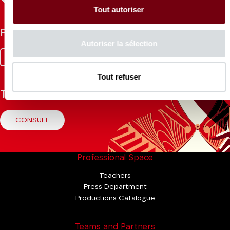
Tout autoriser
Follow us
Autoriser la sélection
Facebook
Instagram
Tik
Youtube
Linkedin
Tok
Tout refuser
The Mag
CONSULT
Professional Space
Teachers
Press Department
Productions Catalogue
Teams and Partners