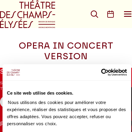
Go to main menu
Go to content
Go t
Search
Calen
O
t
m
OPERA IN CONCERT
VERSION
No
Stay informed
result
found
Sign up for the newsletter to receive updates from the
Theatre.
Ce site web utilise des cookies.
Nous utilisons des cookies pour améliorer votre
REGISTER
expérience, réaliser des statistiques et vous proposer des
offres adaptées. Vous pouvez accepter, refuser ou
personnaliser vos choix.
Follow us