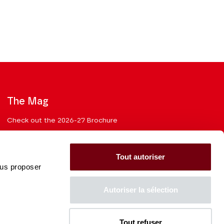
The Mag
Check out the 2026-27 Brochure
CONSULT
Tout autoriser
ous proposer
Autoriser la sélection
The Caisse des Dépôts supports
the entire program of
Tout refuser