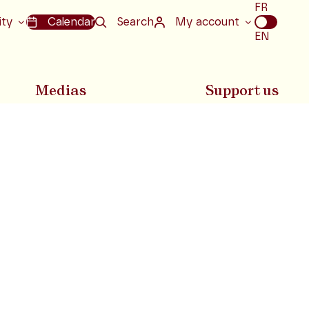
Choix
FR
de
ity
Calendar
Search
My account
la
EN
langue
Medias
Support us