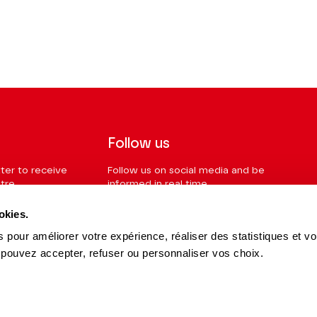
Follow us
ter to receive
Follow us on social media and be
tre.
informed in real time.
okies.
Facebook
Instagram
Tik
Youtube
Linkedin
REGISTER
Tok
 pour améliorer votre expérience, réaliser des statistiques et v
 pouvez accepter, refuser ou personnaliser vos choix.
s and Partners
15 avenue Montaigne